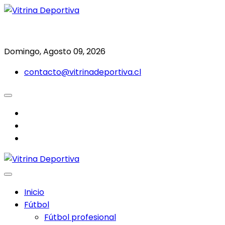
Saltar
al
Todo en deporte nacional e internacional
Vitrina Deportiva
contenido
Domingo, Agosto 09, 2026
contacto@vitrinadeportiva.cl
facebook
twitter
instagram
Inicio
Fútbol
Fútbol profesional