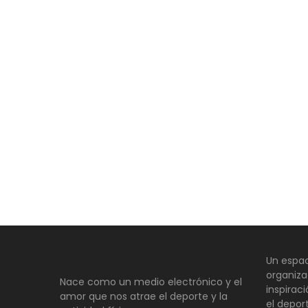
Un espac
organiza
Nace como un medio electrónico y el
inspirac
amor que nos atrae el deporte y la
el depor