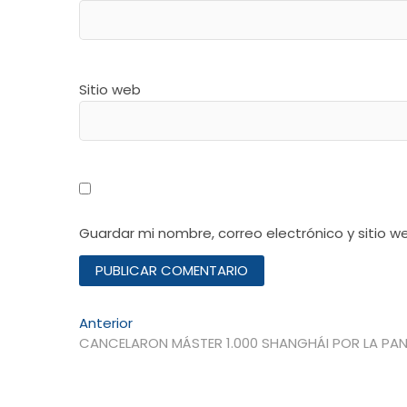
Sitio web
Guardar mi nombre, correo electrónico y sitio 
Navegación
Entrada
Anterior
anterior:
CANCELARON MÁSTER 1.000 SHANGHÁI POR LA PA
de
entradas