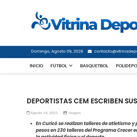
Saltar
al
contenido
Domingo, Agosto 09, 2026
contacto@vitrinadepo
INICIO
FÚTBOL
BASQUETBOL
POLIDEP
DEPORTISTAS CEM ESCRIBEN SUS
Agosto 14, 2021
Imagen
En Curicó se realizan talleres de atletismo y
pesos en 230 talleres del Programa Crecer 
la actividad física y el deporte.