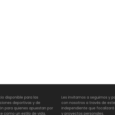
io disponible para las
Les invitamos a seguirnos y pa
ciones deportivas y de
con nosotros a través de este
ión para quienes apuestan por
independiente que focalizará
te como un estilo de vida,
y proyectos personales.