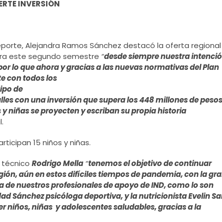
ERTE INVERSIÓN
porte, Alejandra Ramos Sánchez destacó la oferta regional
ara este segundo semestre
“
desde siempre nuestra intenci
por lo que ahora y gracias a las nuevas normativas del Plan
te con
todos los
ipo de
lles con una inversión que supera los 448 millones de pesos
 y niñas se proyecten y escriban su propia historia
.
rticipan 15 niños y niñas.
l técnico
Rodrigo Mella
“
tenemos el objetivo de continuar
ón, aún en estos difíciles
tiempos de pandemia, con la gr
 de nuestros profesionales de apoyo de IND, como lo son
dad Sánchez psicóloga deportiva, y la nutricionista Evelin S
r niños, niñas y adolescentes saludables, gracias a la