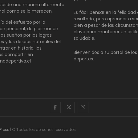
 desde una manera altamente
nal como se lo merecen.
Es fácil pensar en la felicida
resultado, pero aprender a se
día del esfuerzo por la
bien a pesar de las circunsta
ón personal, de plasmar en
clave para mantener un estil
los sueños por los logros
saludable.
os y los deseos naturales del
ntrar en historia, los
Bienvenidos a su portal de los
s compartir en
deportes.
inadeportiva.cl
facebook
twitter
instagram
Press
| © Todos los derechos reservados