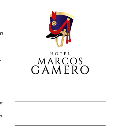
ón
,
an
an