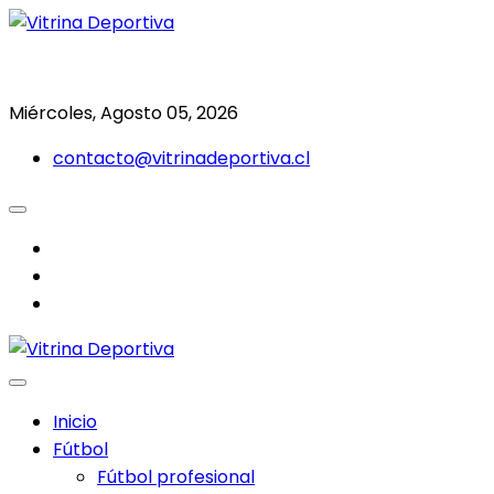
Saltar
al
Todo en deporte nacional e internacional
Vitrina Deportiva
contenido
Miércoles, Agosto 05, 2026
contacto@vitrinadeportiva.cl
facebook
twitter
instagram
Inicio
Fútbol
Fútbol profesional