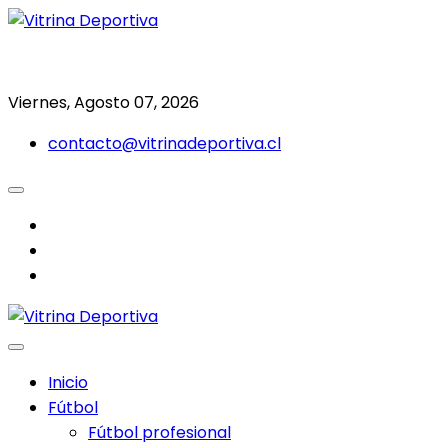
Saltar
al
Todo en deporte nacional e internacional
Vitrina Deportiva
contenido
Viernes, Agosto 07, 2026
contacto@vitrinadeportiva.cl
facebook
twitter
instagram
Inicio
Fútbol
Fútbol profesional