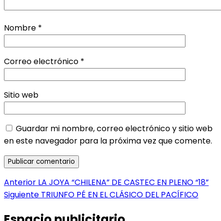
Nombre
*
Correo electrónico
*
Sitio web
Guardar mi nombre, correo electrónico y sitio web
en este navegador para la próxima vez que comente.
Navegación
Entrada
Anterior
LA JOYA “CHILENA” DE CASTEC EN PLENO “18”
anterior:
Entrada
Siguiente
TRIUNFO PÉ EN EL CLÁSICO DEL PACÍFICO
de
siguiente:
entradas
Espacio publicitario