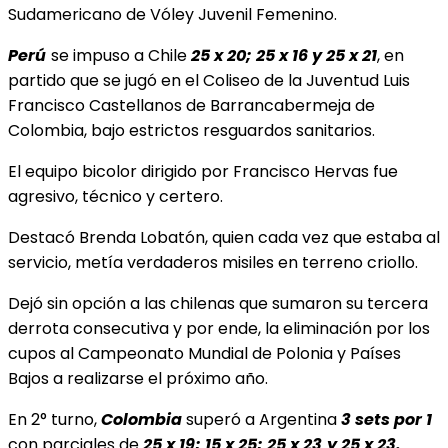
Sudamericano de Vóley Juvenil Femenino.
Perú
se impuso a Chile
25 x 20; 25 x 16 y 25 x 21
, en
partido que se jugó en el Coliseo de la Juventud Luis
Francisco Castellanos de Barrancabermeja de
Colombia, bajo estrictos resguardos sanitarios.
El equipo bicolor dirigido por Francisco Hervas fue
agresivo, técnico y certero.
Destacó Brenda Lobatón, quien cada vez que estaba al
servicio, metía verdaderos misiles en terreno criollo.
Dejó sin opción a las chilenas que sumaron su tercera
derrota consecutiva y por ende, la eliminación por los
cupos al Campeonato Mundial de Polonia y Países
Bajos a realizarse el próximo año.
En 2° turno,
Colombia
superó a Argentina
3 sets por 1
con parciales de
25 x 19; 15 x 25; 25 x 23
y
25 x 23.