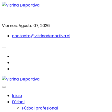
Saltar
al
Todo en deporte nacional e internacional
Vitrina Deportiva
contenido
Viernes, Agosto 07, 2026
contacto@vitrinadeportiva.cl
facebook
twitter
instagram
Inicio
Fútbol
Fútbol profesional