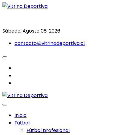
Saltar
al
Todo en deporte nacional e internacional
Vitrina Deportiva
contenido
Sábado, Agosto 08, 2026
contacto@vitrinadeportiva.cl
facebook
twitter
instagram
Inicio
Fútbol
Fútbol profesional