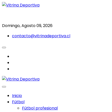
Saltar
al
Todo en deporte nacional e internacional
Vitrina Deportiva
contenido
Domingo, Agosto 09, 2026
contacto@vitrinadeportiva.cl
facebook
twitter
instagram
Inicio
Fútbol
Fútbol profesional