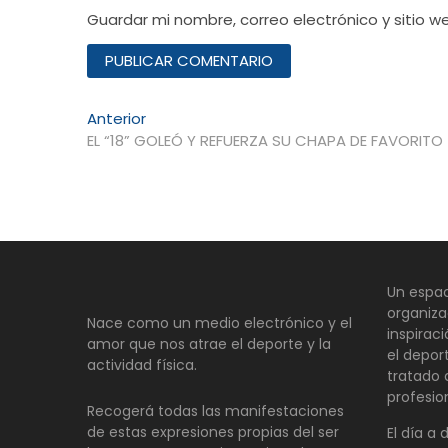
Guardar mi nombre, correo electrónico y sitio 
Navegación
Entrada
Anterior
anterior:
EL “18” GOLEÓ Y REFUERZA SU CHAPA DE FAVORITO
de
entradas
Un espac
organiza
Nace como un medio electrónico y el
inspirac
amor que nos atrae el deporte y la
el depor
actividad física.
tratado
profesio
Recogerá todas las manifestaciones
de estas expresiones propias del ser
El día a 