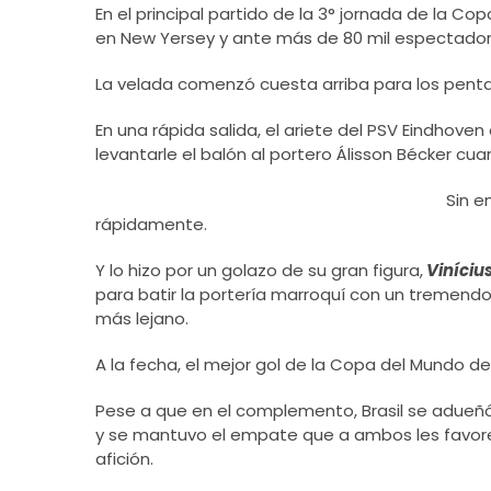
En el principal partido de la 3° jornada de la Co
en New Yersey y ante más de 80 mil espectadore
La velada comenzó cuesta arriba para los pen
En una rápida salida, el ariete del PSV Eindhoven
levantarle el balón al portero Álisson Bécker cu
Sin e
rápidamente.
Y lo hizo por un golazo de su gran figura,
Vinícius
para batir la portería marroquí
con un tremendo
más lejano.
A la fecha, el mejor gol de la Copa del Mundo d
Pese a que en el complemento, Brasil se adueñó 
y se mantuvo el empate que a ambos les favor
afición.