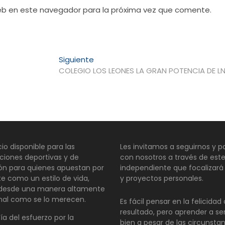
web en este navegador para la próxima vez que comente.
Entrada
Siguiente
siguiente:
COLEGIO LOS LEONES LA GRAN POTENCIA DE L
io disponible para las
Les invitamos a seguirnos y pa
ciones deportivas y de
con nosotros a través de este
ión para quienes apuestan por
independiente que focalizará
te como un estilo de vida,
y proyectos personales.
 desde una manera altamente
nal como se lo merecen.
Es fácil pensar en la felicida
resultado, pero aprender a se
día del esfuerzo por la
bien a pesar de las circunsta