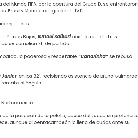
pa del Mundo FIFA, por la apertura del Grupo D, se enfrentaron
s, Brasil y Marruecos, igualando
1×1.
tacampeones.
 de Países Bajos,
Ismael Saibari
abrió la cuenta tras
ando se cumplían 21´
de partido.
mbargo, la poderosa y respetable
“Canarinha”
se repuso
 Júnior
, en los 32´, recibiendo asistencia de Bruno Guimarãe
 remate al ángulo
e Norteamérica.
de la posesión de la pelota, abusó del toque sin profundiz
ece, aunque al pentacampeón lo llena de dudas ante su