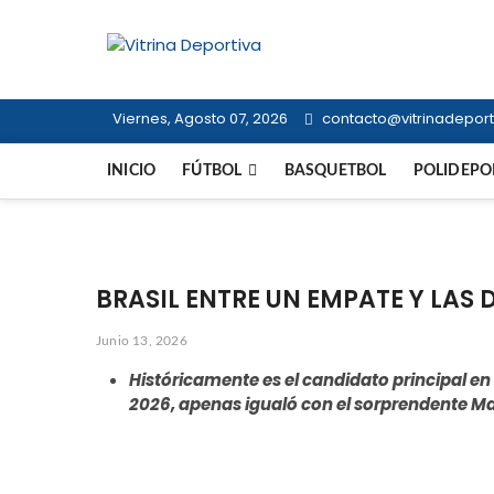
Saltar
al
Vitrina Dep
contenido
TODO EN DEPORTE NACIONAL E I
Viernes, Agosto 07, 2026
contacto@vitrinadeporti
INICIO
FÚTBOL
BASQUETBOL
POLIDEPO
BRASIL ENTRE UN EMPATE Y LAS
Junio 13, 2026
Históricamente es el candidato principal e
2026, apenas igualó con el sorprendente M