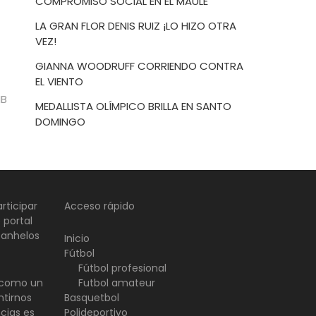
COMPROMISO SOCIAL EN EL MAULE
LA GRAN FLOR DENIS RUIZ ¡LO HIZO OTRA
VEZ!
GIANNA WOODRUFF CORRIENDO CONTRA
EL VIENTO
NB
MEDALLISTA OLÍMPICO BRILLA EN SANTO
DOMINGO
rticipar
Acceso rápido
 portal
 anhelos
Inicio
Fútbol
Fútbol profesional
d como un
Futbol amateur
ntirnos
Basquetbol
ncias es
Polideportivo