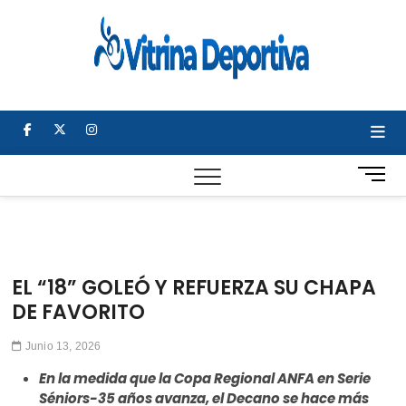
Saltar
al
Vitrin
TODO EN
contenido
DEPORTE
Depor
NACIONAL E
INTERNACIONA
facebook
twitter
instagram
B
o
t
ó
n
d
EL “18” GOLEÓ Y REFUERZA SU CHAPA
e
DE FAVORITO
m
e
Junio 13, 2026
n
ú
En la medida que la Copa Regional ANFA en Serie
Séniors-35 años avanza, el Decano se hace más