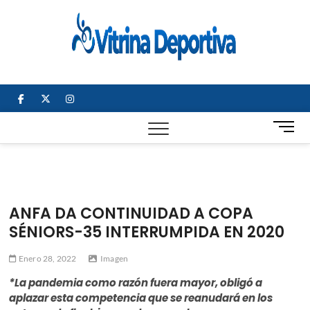
Saltar
al
Vitrin
TODO EN
contenido
DEPORTE
Depor
NACIONAL E
INTERNACIONAL
facebook
twitter
instagram
B
o
t
ó
n
d
ANFA DA CONTINUIDAD A COPA
e
SÉNIORS-35 INTERRUMPIDA EN 2020
m
e
Enero 28, 2022
Imagen
n
ú
*La pandemia como razón fuera mayor, obligó a
aplazar esta competencia que se reanudará en los