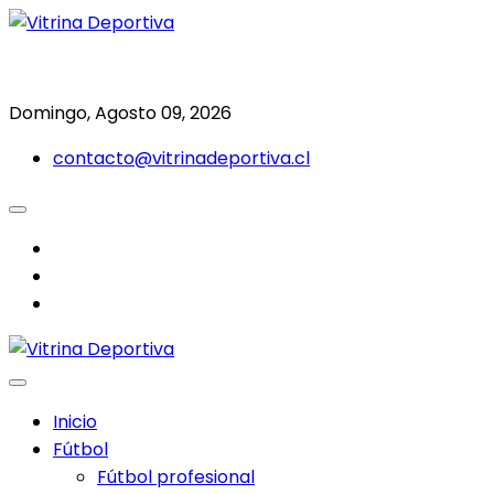
Saltar
al
Todo en deporte nacional e internacional
Vitrina Deportiva
contenido
Domingo, Agosto 09, 2026
contacto@vitrinadeportiva.cl
facebook
twitter
instagram
Inicio
Fútbol
Fútbol profesional