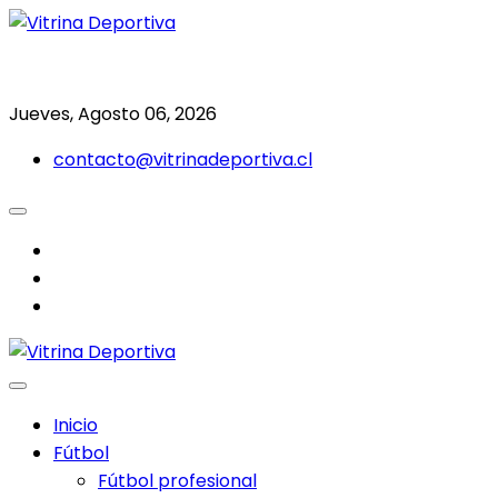
Saltar
al
Todo en deporte nacional e internacional
Vitrina Deportiva
contenido
Jueves, Agosto 06, 2026
contacto@vitrinadeportiva.cl
facebook
twitter
instagram
Inicio
Fútbol
Fútbol profesional