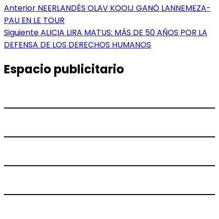
Navegación
Entrada
Anterior
NEERLANDÉS OLAV KOOIJ GANÓ LANNEMEZA-
anterior:
PAU EN LE TOUR
de
Entrada
Siguiente
ALICIA LIRA MATUS: MÁS DE 50 AÑOS POR LA
entradas
siguiente:
DEFENSA DE LOS DERECHOS HUMANOS
Espacio publicitario