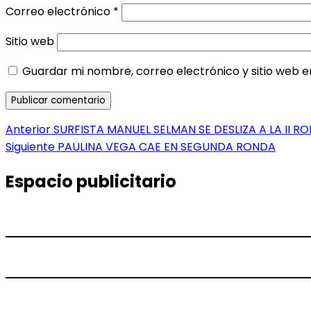
Correo electrónico
*
Sitio web
Guardar mi nombre, correo electrónico y sitio web 
Navegación
Entrada
Anterior
SURFISTA MANUEL SELMAN SE DESLIZA A LA II R
anterior:
Entrada
Siguiente
PAULINA VEGA CAE EN SEGUNDA RONDA
de
siguiente:
entradas
Espacio publicitario