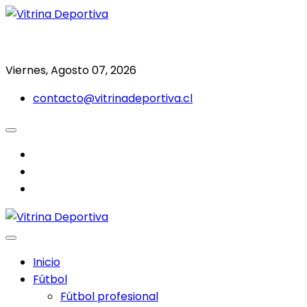
Saltar
al
Todo en deporte nacional e internacional
Vitrina Deportiva
contenido
Viernes, Agosto 07, 2026
contacto@vitrinadeportiva.cl
facebook
twitter
instagram
Inicio
Fútbol
Fútbol profesional