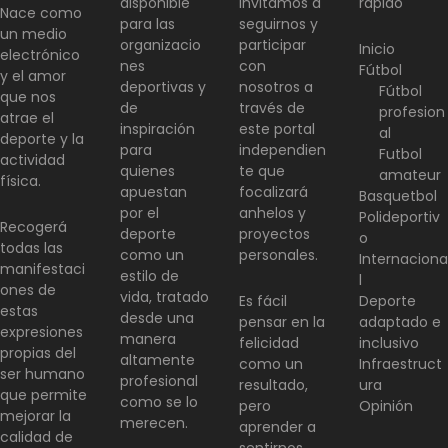
disponible
invitamos a
rápido
Nace como
para las
seguirnos y
un medio
organizacio
participar
Inicio
electrónico
nes
con
Fútbol
y el amor
deportivas y
nosotros a
Fútbol
que nos
de
través de
profesion
atrae el
inspiración
este portal
al
deporte y la
para
independien
Futbol
actividad
quienes
te que
amateur
física.
apuestan
focalizará
Basquetbol
por el
anhelos y
Polideportiv
Recogerá
deporte
proyectos
o
todas las
como un
personales.
Internaciona
manifestaci
estilo de
l
ones de
vida, tratado
Es fácil
Deporte
estas
desde una
pensar en la
adaptado e
expresiones
manera
felicidad
inclusivo
propias del
altamente
como un
Infraestruct
ser humano
profesional
resultado,
ura
que permite
como se lo
pero
Opinión
mejorar la
merecen.
aprender a
calidad de
sentirnos