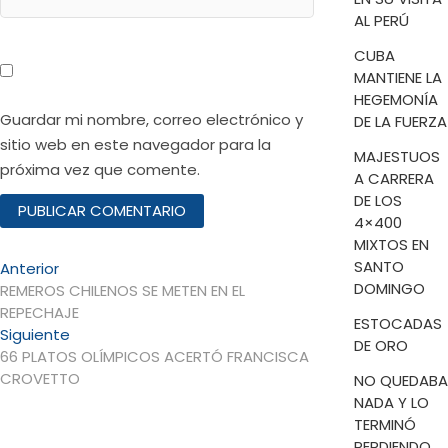
AL PERÚ
CUBA
MANTIENE LA
HEGEMONÍA
Guardar mi nombre, correo electrónico y
DE LA FUERZA
sitio web en este navegador para la
MAJESTUOS
próxima vez que comente.
A CARRERA
DE LOS
4×400
MIXTOS EN
Navegación
SANTO
Entrada
Anterior
DOMINGO
anterior:
REMEROS CHILENOS SE METEN EN EL
de
REPECHAJE
ESTOCADAS
entradas
Entrada
Siguiente
DE ORO
siguiente:
66 PLATOS OLÍMPICOS ACERTÓ FRANCISCA
CROVETTO
NO QUEDABA
NADA Y LO
TERMINÓ
PERDIENDO