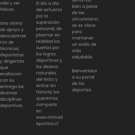
vida y ser
El día a día
bien a pesar
felices.
del esfuerzo
de las
por la
circunstanci
superación
Una vitrina
as es clave
personal, de
de apoyo y
para
plasmar en
descubrimie
mantener
realidad los
nto de
un estilo de
sueños por
técnicos,
vida
los logros
deportistas
saludable.
deportivos y
y dirigentes
los deseos
que
Bienvenidos
naturales
enaltecen
a su portal
del éxito y
con su
de los
entrar en
entrega las
deportes.
historia, los
diversas
queremos
disciplinas
compartir
deportivas.
en
www.vitrinad
eportiva.cl