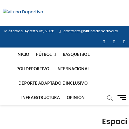
Saltar
al
Vitrina
contenido
TODO EN DEPORTE NACIONAL E
INTERNACIONAL
Deportiva
Miércoles, Agosto 05, 2026
contacto@vitrinadeportiva.cl
facebook
twitter
in
INICIO
FÚTBOL
BASQUETBOL
POLIDEPORTIVO
INTERNACIONAL
DEPORTE ADAPTADO E INCLUSIVO
B
INFRAESTRUCTURA
OPINIÓN
o
t
ó
Espaci
n
d