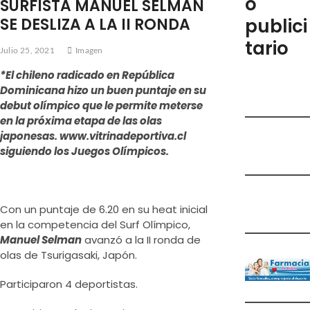
o
SURFISTA MANUEL SELMAN
e
SE DESLIZA A LA II RONDA
publici
m
tario
e
Julio 25, 2021
Imagen
n
*El chileno radicado en República
ú
Dominicana hizo un buen puntaje en su
debut olímpico que le permite meterse
en la próxima etapa de las olas
japonesas. www.vitrinadeportiva.cl
siguiendo los Juegos Olímpicos.
Con un puntaje de 6.20 en su heat inicial
en la competencia del Surf Olímpico,
Manuel Selman
avanzó a la II ronda de
olas de Tsurigasaki, Japón.
Participaron 4 deportistas.