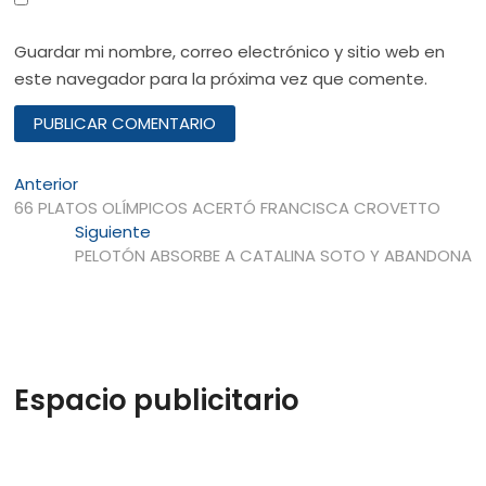
Guardar mi nombre, correo electrónico y sitio web en
este navegador para la próxima vez que comente.
Navegación
Entrada
Anterior
anterior:
66 PLATOS OLÍMPICOS ACERTÓ FRANCISCA CROVETTO
de
Entrada
Siguiente
entradas
siguiente:
PELOTÓN ABSORBE A CATALINA SOTO Y ABANDONA
Espacio publicitario