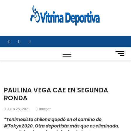
Saltar
al
Vitrin
TODO EN
contenido
DEPORTE
Depor
NACIONAL E
INTERNACIONA
facebook
twitter
instagram
B
o
t
ó
n
d
PAULINA VEGA CAE EN SEGUNDA
e
RONDA
m
e
Julio 25, 2021
Imagen
n
ú
*Tenimesista chilena quedó en el camino de
#Tokyo2020. Otra deportista más que es eliminada.