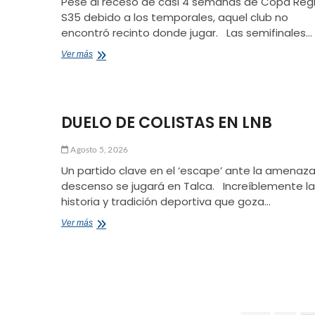
Pese al receso de casi 4 semanas de Copa Reg
S35 debido a los temporales, aquel club no
encontró recinto donde jugar. Las semifinales…
DEPORTIVO
Ver más
PELARCO
SE
MUDA
A
DUELO DE COLISTAS EN LNB
CUMPEO
Agosto 5, 2026
Un partido clave en el ‘escape’ ante la amenaza
descenso se jugará en Talca. Increíblemente la
historia y tradición deportiva que goza…
DUELO
Ver más
DE
COLISTAS
EN
LNB