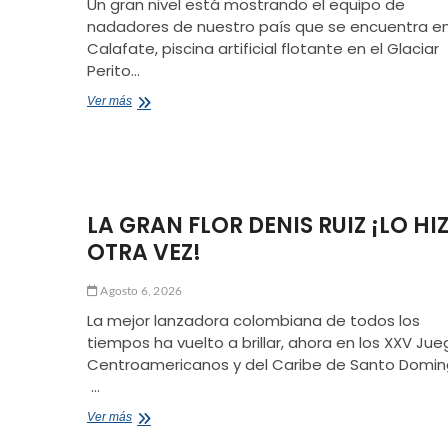
Un gran nivel está mostrando el equipo de
nadadores de nuestro país que se encuentra en
Calafate, piscina artificial flotante en el Glaciar
Perito…
A
Ver más
25
MEDALLAS
CHILE
AMPLIÓ
SU
PODIO
LA GRAN FLOR DENIS RUIZ ¡LO HI
EN
OTRA VEZ!
EL
MUNDIAL
DE
Agosto 6, 2026
NATACIÓN
DE
La mejor lanzadora colombiana de todos los
INVIERNO
tiempos ha vuelto a brillar, ahora en los XXV Ju
Centroamericanos y del Caribe de Santo Domin
…
LA
Ver más
GRAN