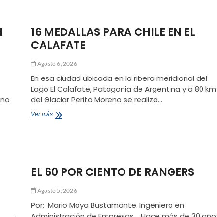
CORRIENDO
CONTRA
EL
N
16 MEDALLAS PARA CHILE EN EL
VIENTO
CALAFATE
Agosto 6, 2026
En esa ciudad ubicada en la ribera meridional del
Lago El Calafate, Patagonia de Argentina y a 80 km
ano
del Glaciar Perito Moreno se realiza…
16
Ver más
MEDALLAS
PARA
CHILE
EN
EL
CALAFATE
EL 60 POR CIENTO DE RANGERS
Agosto 5, 2026
Por: Mario Moya Bustamante. Ingeniero en
Administración de Empresas. Hace más de 30 año