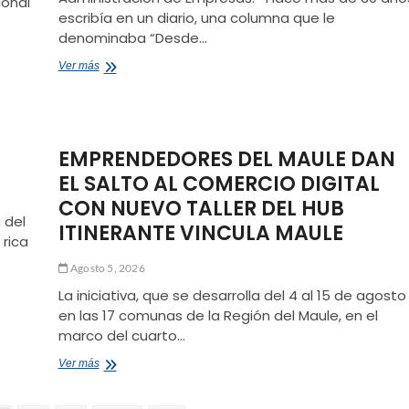
ional
escribía en un diario, una columna que le
denominaba “Desde…
EL
Ver más
60
POR
CIENTO
DE
RANGERS
EMPRENDEDORES DEL MAULE DAN
EL SALTO AL COMERCIO DIGITAL
CON NUEVO TALLER DEL HUB
 del
ITINERANTE VINCULA MAULE
 rica
Agosto 5, 2026
La iniciativa, que se desarrolla del 4 al 15 de agosto
en las 17 comunas de la Región del Maule, en el
marco del cuarto…
EMPRENDEDORES
Ver más
DEL
MAULE