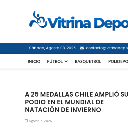
Saltar
al
contenido
Sábado, Agosto 08, 2026
contacto@vitrinadepor
INICIO
FÚTBOL
BASQUETBOL
POLIDEP
A 25 MEDALLAS CHILE AMPLIÓ S
PODIO EN EL MUNDIAL DE
NATACIÓN DE INVIERNO
Agosto 7, 2026