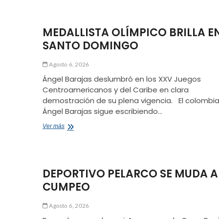
FLOR
DENIS
RUIZ
MEDALLISTA OLÍMPICO BRILLA E
¡LO
HIZO
SANTO DOMINGO
OTRA
VEZ!
Agosto 6, 2026
Ángel Barajas deslumbró en los XXV Juegos
Centroamericanos y del Caribe en clara
demostración de su plena vigencia. El colombi
Ángel Barajas sigue escribiendo…
MEDALLISTA
Ver más
OLÍMPICO
BRILLA
EN
SANTO
DEPORTIVO PELARCO SE MUDA A
DOMINGO
CUMPEO
Agosto 6, 2026