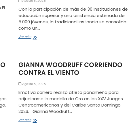
Agosto 6, 2026
 El
Con la participación de más de 30 instituciones de
educación superior y una asistencia estimada de
5.000 jóvenes, la tradicional instancia se consolida
como un…
FERIA
Ver más
VOCACIONAL
LASALLISTA
CELEBRA
28
ZO
GIANNA WOODRUFF CORRIENDO
AÑOS
IMPULSANDO
CONTRA EL VIENTO
LA
VOCACIÓN
Y
Agosto 6, 2026
EL
Emotiva carrera realizó atleta panameña para
COMPROMISO
egos
adjudicarse la medalla de Oro en los XXV Juegos
SOCIAL
go.
Centroamericanos y del Caribe Santo Domingo
EN
EL
2026. Gianna Woodruff…
MAULE
GIANNA
Ver más
WOODRUFF