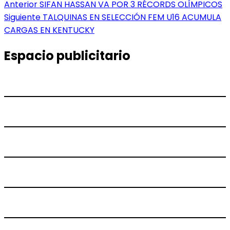
Navegación
Entrada
Anterior
SIFAN HASSAN VA POR 3 RÉCORDS OLÍMPICOS
anterior:
Entrada
Siguiente
TALQUINAS EN SELECCIÓN FEM U16 ACUMULA
de
siguiente:
CARGAS EN KENTUCKY
entradas
Espacio publicitario