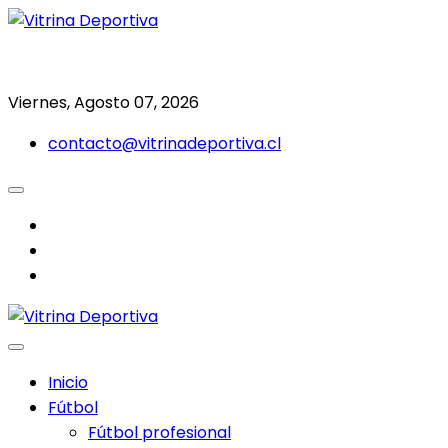
Saltar
al
Todo en deporte nacional e internacional
Vitrina Deportiva
contenido
Viernes, Agosto 07, 2026
contacto@vitrinadeportiva.cl
facebook
twitter
instagram
Inicio
Fútbol
Fútbol profesional