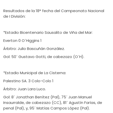
Resultados de la 18° fecha del Campeonato Nacional
de I División:
*Estadio Bicentenario Sausalito de Viña del Mar:
Everton 0 O´Higgins 1
Árbitro: Julio Bascuñán González.
Gol: 50´ Gustavo Gotti, de cabezazo (O´H).
*Estadio Municipal de La Cisterna:
Palestino SA. 3 Colo-Colo 1
Árbitro: Juan Lara Luco.
Gol: 8´ Jonathan Benítez (Pal), 75´ Juan Manuel
Insaurralde, de cabezazo (CC), 81´ Agustín Farías, de
penal (Pal), y, 95´ Matías Campos López (Pal).