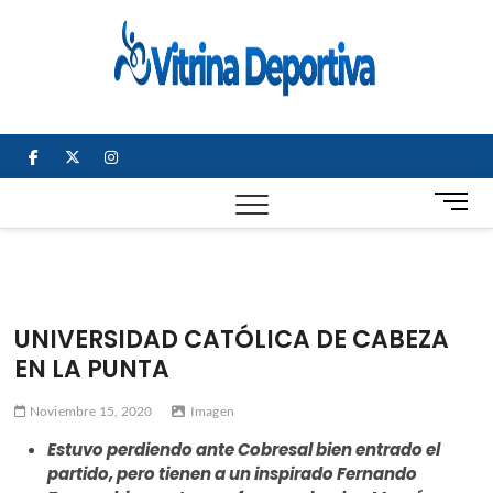
Saltar
al
Vitrin
TODO EN
contenido
DEPORTE
Depor
NACIONAL E
INTERNACIONAL
facebook
twitter
instagram
B
o
t
ó
n
d
UNIVERSIDAD CATÓLICA DE CABEZA
e
EN LA PUNTA
m
e
Noviembre 15, 2020
Imagen
n
ú
Estuvo perdiendo ante Cobresal bien entrado el
partido, pero tienen a un inspirado Fernando