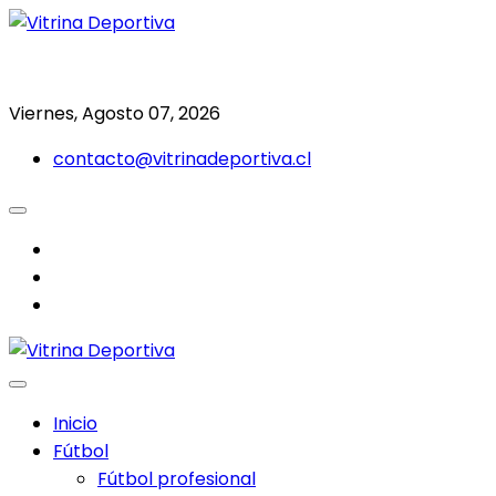
Saltar
al
Todo en deporte nacional e internacional
Vitrina Deportiva
contenido
Viernes, Agosto 07, 2026
contacto@vitrinadeportiva.cl
facebook
twitter
instagram
Inicio
Fútbol
Fútbol profesional