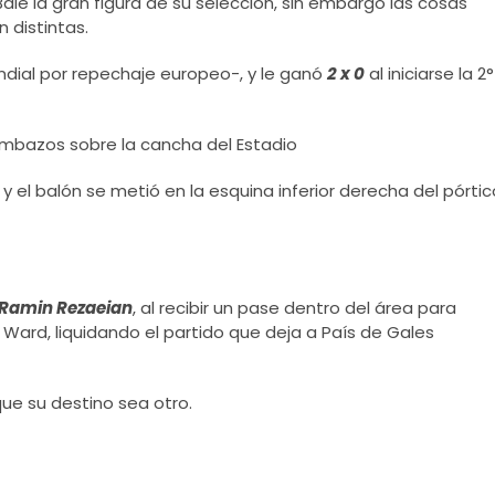
le la gran figura de su selección, sin embargo las cosas
n distintas.
ndial por repechaje europeo-, y le ganó
2 x 0
al iniciarse la 2°
ombazos sobre la cancha del Estadio
 el balón se metió en la esquina inferior
derecha del pórtic
Ramin Rezaeian
, al recibir un pase dentro del área para
Ward, liquidando el partido que deja a País de Gales
ue su destino sea otro.