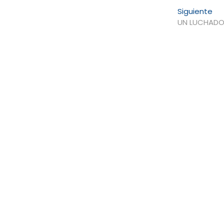
En
Siguiente
sig
UN LUCHAD