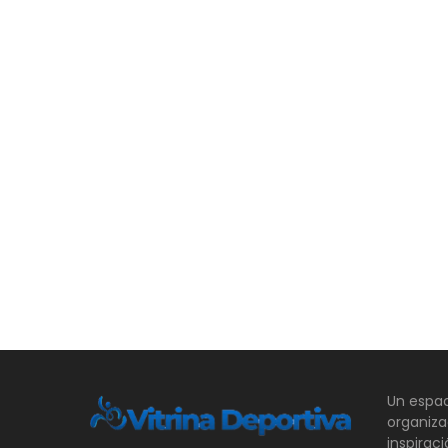
Un espac
organiza
inspirac