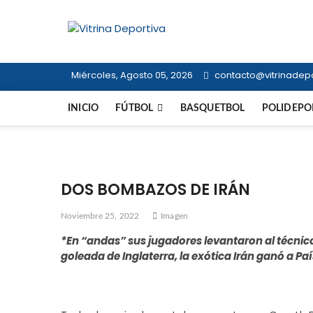
Saltar
al
Vitrina Dep
contenido
TODO EN DEPORTE NACIONAL E I
Miércoles, Agosto 05, 2026
contacto@vitrinadepor
INICIO
FÚTBOL
BASQUETBOL
POLIDEPO
DOS BOMBAZOS DE IRÁN
Noviembre 25, 2022
Imagen
*En “andas” sus jugadores levantaron al técnico
goleada de Inglaterra, la exótica Irán ganó a P