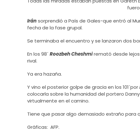
Todas las miradas estaban puestas en Gareth Ba
fuero
Irán
sorprendió a País de Gales-que entró al Mu
fecha de la fase grupal.
Se terminaba el encuentro y se lanzaron dos b
En los 98´
Roozbeh Cheshmi
remató desde lejos y
rival.
Ya era hazaña.
Y vino el posterior golpe de gracia en los 101´por
colocarla sobre la humanidad del portero Danny 
virtualmente en el camino.
Tiene que pasar algo demasiado extraño para q
Gráficas: AFP.