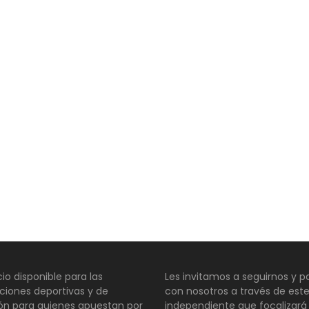
io disponible para las
Les invitamos a seguirnos y pa
ciones deportivas y de
con nosotros a través de este
ión para quienes apuestan por
independiente que focalizará