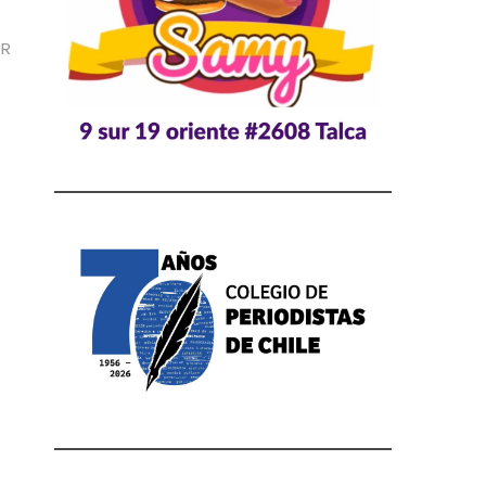
trada
uiente:
OR