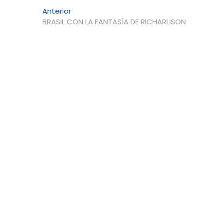
Navegación
Entrada
Anterior
anterior:
BRASIL CON LA FANTASÍA DE RICHARLISON
de
entradas