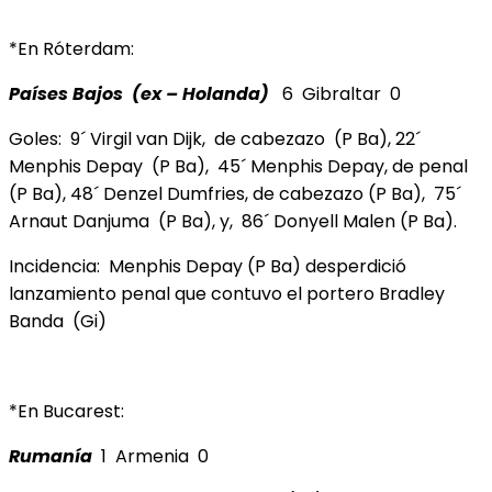
*En Róterdam:
Países Bajos (ex – Holanda)
6 Gibraltar 0
Goles: 9´ Virgil van Dijk, de cabezazo (P Ba), 22´
Menphis Depay (P Ba), 45´ Menphis Depay, de penal
(P Ba), 48´ Denzel Dumfries, de cabezazo (P Ba), 75´
Arnaut Danjuma (P Ba), y, 86´ Donyell Malen (P Ba).
Incidencia: Menphis Depay (P Ba) desperdició
lanzamiento penal que contuvo el portero Bradley
Banda (Gi)
*En Bucarest:
Rumanía
1 Armenia 0