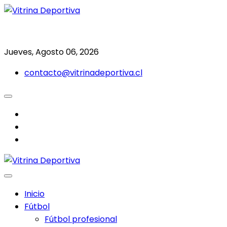
Saltar
al
Todo en deporte nacional e internacional
Vitrina Deportiva
contenido
Jueves, Agosto 06, 2026
contacto@vitrinadeportiva.cl
facebook
twitter
instagram
Inicio
Fútbol
Fútbol profesional