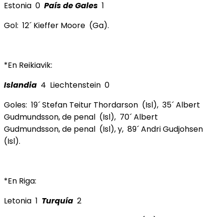
Estonia 0
País de Gales
1
Gol: 12´ Kieffer Moore (Ga).
*En Reikiavik:
Islandia
4 Liechtenstein 0
Goles: 19´ Stefan Teitur Thordarson (Isl), 35´ Albert
Gudmundsson, de penal (Isl), 70´ Albert
Gudmundsson, de penal (Isl), y, 89´ Andri Gudjohsen
(Isl).
*En Riga:
Letonia 1
Turquía
2