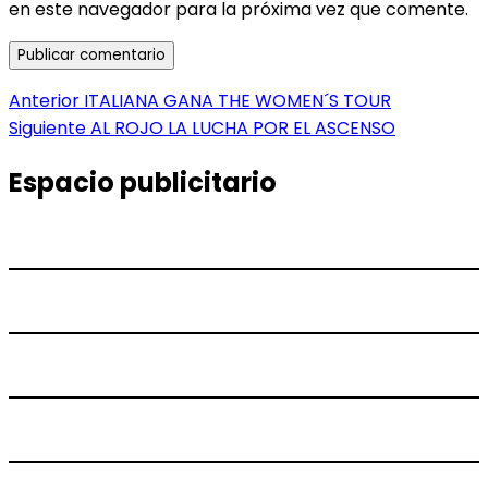
en este navegador para la próxima vez que comente.
Navegación
Entrada
Anterior
ITALIANA GANA THE WOMEN´S TOUR
anterior:
Entrada
Siguiente
AL ROJO LA LUCHA POR EL ASCENSO
de
siguiente:
entradas
Espacio publicitario