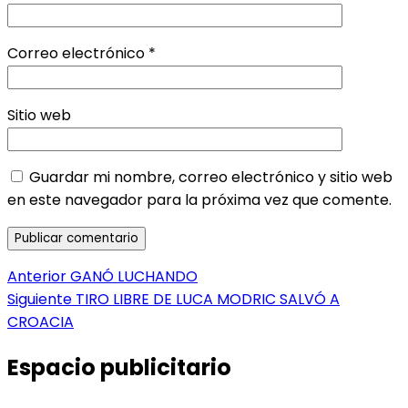
Correo electrónico
*
Sitio web
Guardar mi nombre, correo electrónico y sitio web
en este navegador para la próxima vez que comente.
Navegación
Entrada
Anterior
GANÓ LUCHANDO
anterior:
Entrada
Siguiente
TIRO LIBRE DE LUCA MODRIC SALVÓ A
de
siguiente:
CROACIA
entradas
Espacio publicitario