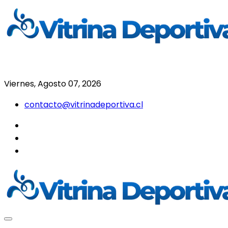
Saltar
al
contenido
Todo en deporte nacional e internacional
Vitrina Deportiva
Viernes, Agosto 07, 2026
contacto@vitrinadeportiva.cl
facebook
twitter
instagram