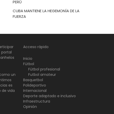
PERÚ
CUBA MANTIENE LA HEGEMONÍA DE LA
FUERZA
rticipar
Acceso rápido
 portal
 anhelos
Inicio
Fútbol
Fútbol profesional
d como un
Futbol amateur
ntirnos
Basquetbol
ncias es
Polideportivo
o de vida
Internacional
Deporte adaptado e inclusivo
Infraestructura
Opinión