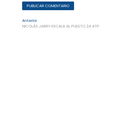
Navegación
Entrada
Anterior
anterior:
NICOLÁS JARRY ESCALA AL PUESTO 24 ATP
de
entradas