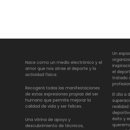
Un espac
organiza
Nace como un medio electrónico y el
inspirac
amor que nos atrae el deporte y la
el depor
actividad física.
tratado
profesio
Recogerá todas las manifestaciones
de estas expresiones propias del ser
El día a 
humano que permite mejorar la
superaci
calidad de vida y ser felices.
realidad 
deportiv
éxito y e
Una vitrina de apoyo y
queremo
descubrimiento de técnicos,