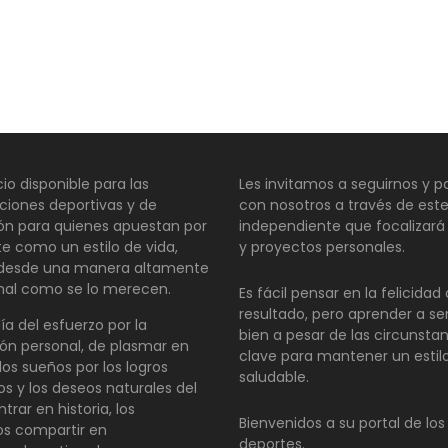
io disponible para las
Les invitamos a seguirnos y pa
ciones deportivas y de
con nosotros a través de este
ión para quienes apuestan por
independiente que focalizará
te como un estilo de vida,
y proyectos personales.
 desde una manera altamente
nal como se lo merecen.
Es fácil pensar en la felicida
resultado, pero aprender a se
día del esfuerzo por la
bien a pesar de las circunsta
ón personal, de plasmar en
clave para mantener un estil
los sueños por los logros
saludable.
os y los deseos naturales del
ntrar en historia, los
Bienvenidos a su portal de los
s compartir en
deportes.