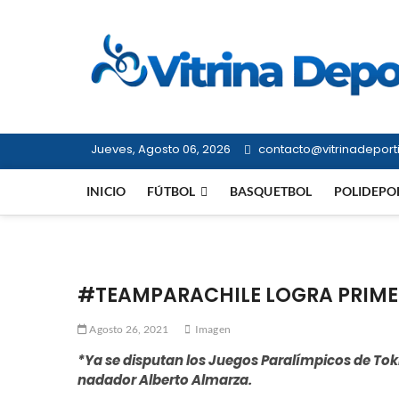
Saltar
al
contenido
Jueves, Agosto 06, 2026
contacto@vitrinadeporti
INICIO
FÚTBOL
BASQUETBOL
POLIDEPO
#TEAMPARACHILE LOGRA PRIME
Agosto 26, 2021
Imagen
*Ya se disputan los Juegos Paralímpicos de To
nadador Alberto Almarza.