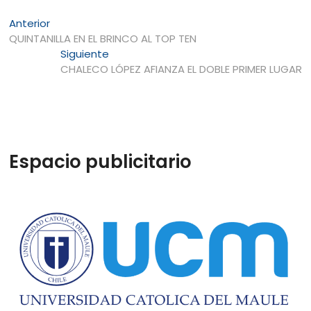
Navegación
Entrada
Anterior
anterior:
QUINTANILLA EN EL BRINCO AL TOP TEN
de
Entrada
Siguiente
entradas
siguiente:
CHALECO LÓPEZ AFIANZA EL DOBLE PRIMER LUGAR
Espacio publicitario