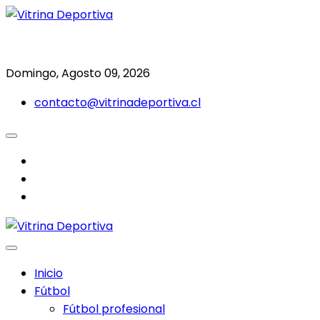
Saltar
al
Todo en deporte nacional e internacional
Vitrina Deportiva
contenido
Domingo, Agosto 09, 2026
contacto@vitrinadeportiva.cl
facebook
twitter
instagram
Inicio
Fútbol
Fútbol profesional