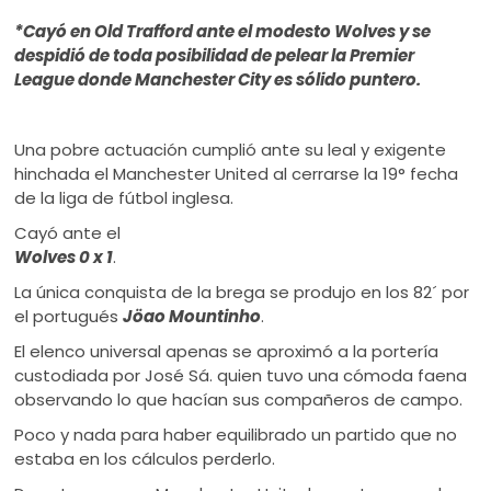
ú
*Cayó en Old Trafford ante el modesto Wolves y se
despidió de toda posibilidad de pelear la Premier
League donde Manchester City es sólido puntero.
Una pobre actuación cumplió ante su leal y exigente
hinchada el Manchester United al cerrarse la 19° fecha
de la liga de fútbol inglesa.
Cayó ante el
Wolves 0 x 1
.
La única conquista de la brega se produjo en los 82´ por
el portugués
Jöao Mountinho
.
El elenco universal apenas se aproximó a la portería
custodiada por José Sá. quien tuvo una cómoda faena
observando lo que hacían sus compañeros de campo.
Poco y nada para haber equilibrado un partido que no
estaba en los cálculos perderlo.