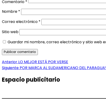
Comentario
*
Nombre
*
Correo electrónico
*
Sitio web
Guardar mi nombre, correo electrónico y sitio web 
Navegación
Entrada
Anterior
LO MEJOR ESTÁ POR VERSE
anterior:
Entrada
Siguiente
POR MARCA AL SUDAMERICANO DEL PARAGUA
de
siguiente:
entradas
Espacio publicitario