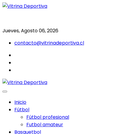
Saltar
al
Todo en deporte nacional e internacional
Vitrina Deportiva
contenido
Jueves, Agosto 06, 2026
contacto@vitrinadeportiva.cl
facebook
twitter
instagram
Inicio
Fútbol
Fútbol profesional
Futbol amateur
Basquetbol