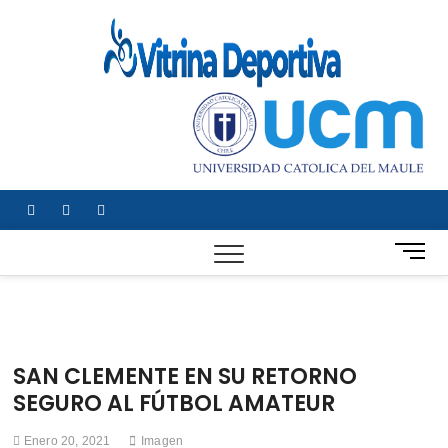
Saltar
al
Vitrin
TODO EN
contenido
DEPORTE
Depor
NACIONAL E
INTERNACIONA
facebook
twitter
instagram
B
o
t
ó
n
d
SAN CLEMENTE EN SU RETORNO
e
SEGURO AL FÚTBOL AMATEUR
m
e
Enero 20, 2021
Imagen
n