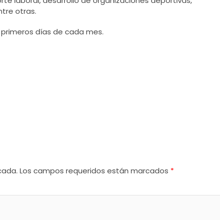
te laboral, desarrollo de organizaciones deportivas,
ntre otras.
 primeros días de cada mes.
cada.
Los campos requeridos están marcados
*