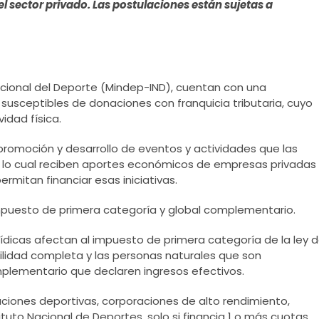
el sector privado. Las postulaciones están sujetas a
 Nacional del Deporte (Mindep-IND), cuentan con una
sceptibles de donaciones con franquicia tributaria, cuyo
idad física.
 promoción y desarrollo de eventos y actividades que las
a lo cual reciben aportes económicos de empresas privadas
ermitan financiar esas iniciativas.
l impuesto de primera categoría y global complementario.
ídicas afectan al impuesto de primera categoría de la ley 
ilidad completa y las personas naturales que son
plementario que declaren ingresos efectivos.
aciones deportivas, corporaciones de alto rendimiento,
tuto Nacional de Deportes, solo si financia 1 o más cuotas