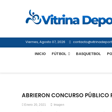
Saltar
al
contenido
Viernes, Agosto 07, 2026
contacto@vitrinadeporti
INICIO
FÚTBOL
BASQUETBOL
PO
ABRIERON CONCURSO PÚBLICO 
Enero 20, 2021
Imagen