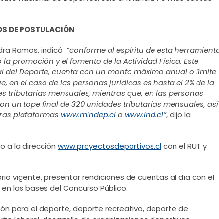
S DE POSTULACIÓN
andra Ramos, indicó
“conforme al espíritu de esta herramient
la promoción y el fomento de la Actividad Física.
Este
al del Deporte, cuenta con un monto máximo anual o límite
, en el caso de las personas jurídicas es hasta el 2% de la
des tributarias mensuales, mientras que, en las personas
 con un tope final de 320 unidades tributarias mensuales, así
stras plataformas
www.mindep.cl
o
www.ind.cl
”
, dijo la
do a la dirección
www.proyectosdeportivos.cl
con el RUT y
orio vigente, presentar rendiciones de cuentas al día con el
s en las bases del Concurso Público.
ón para el deporte, deporte recreativo, deporte de