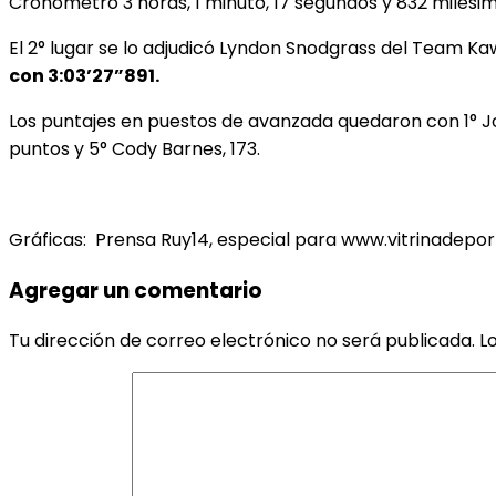
Cronometró 3 horas, 1 minuto, 17 segundos y 832 milési
El 2° lugar se lo adjudicó Lyndon Snodgrass del Team Kaw
con 3:03’27”891.
Los puntajes en puestos de avanzada quedaron con 1° Jon
puntos y 5° Cody Barnes, 173.
Gráficas: Prensa Ruy14, especial para www.vitrinadeport
Agregar un comentario
Tu dirección de correo electrónico no será publicada.
L