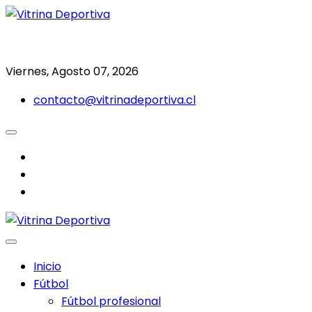
Saltar
al
Todo en deporte nacional e internacional
Vitrina Deportiva
contenido
Viernes, Agosto 07, 2026
contacto@vitrinadeportiva.cl
facebook
twitter
instagram
Inicio
Fútbol
Fútbol profesional