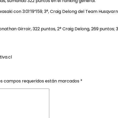
mas, sumando 322 puntos en el ránking general.
asaki con 3:01’19”159; 3°, Craig Delong del Team Husqvarna
athan Girroir, 322 puntos, 2° Craig Delong, 269 puntos; 
iva.cl
os campos requeridos están marcados
*