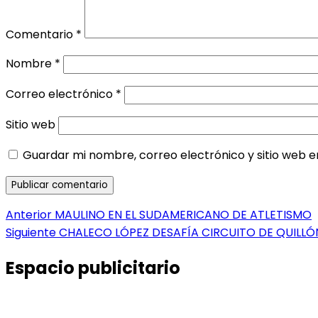
Comentario
*
Nombre
*
Correo electrónico
*
Sitio web
Guardar mi nombre, correo electrónico y sitio web 
Navegación
Entrada
Anterior
MAULINO EN EL SUDAMERICANO DE ATLETISMO
anterior:
Entrada
Siguiente
CHALECO LÓPEZ DESAFÍA CIRCUITO DE QUILLÓ
de
siguiente:
entradas
Espacio publicitario