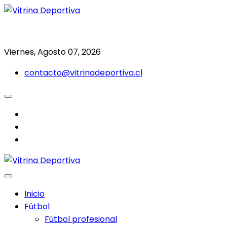
Saltar
al
Todo en deporte nacional e internacional
Vitrina Deportiva
contenido
Viernes, Agosto 07, 2026
contacto@vitrinadeportiva.cl
facebook
twitter
instagram
Inicio
Fútbol
Fútbol profesional