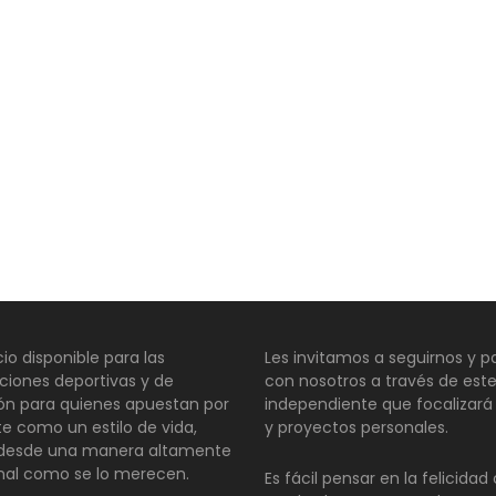
io disponible para las
Les invitamos a seguirnos y pa
ciones deportivas y de
con nosotros a través de este
ión para quienes apuestan por
independiente que focalizará
te como un estilo de vida,
y proyectos personales.
 desde una manera altamente
nal como se lo merecen.
Es fácil pensar en la felicida