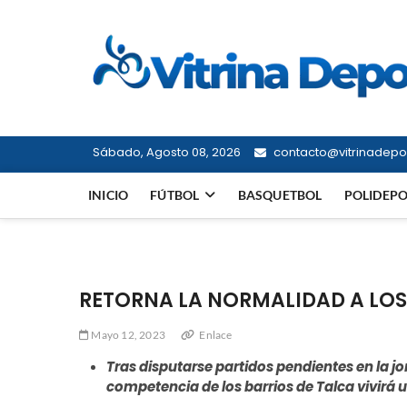
Saltar
al
contenido
Sábado, Agosto 08, 2026
contacto@vitrinadepor
INICIO
FÚTBOL
BASQUETBOL
POLIDEP
RETORNA LA NORMALIDAD A LO
Mayo 12, 2023
Enlace
Tras disputarse partidos pendientes en la jo
competencia de los barrios de Talca vivirá