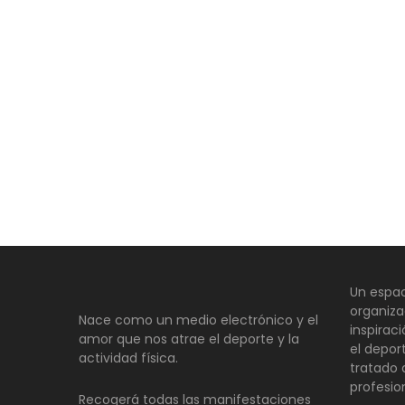
Un espac
organiza
Nace como un medio electrónico y el
inspirac
amor que nos atrae el deporte y la
el depor
actividad física.
tratado
profesio
Recogerá todas las manifestaciones