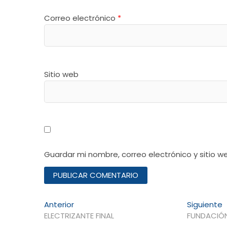
Correo electrónico
*
Sitio web
Guardar mi nombre, correo electrónico y sitio 
Navegación
Entrada
E
Anterior
Siguiente
anterior:
s
ELECTRIZANTE FINAL
FUNDACIÓN
de