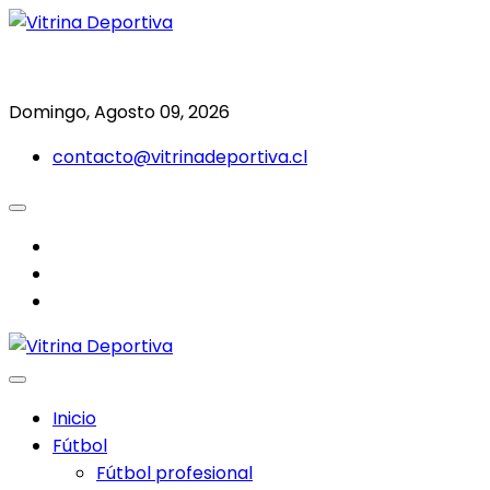
Saltar
al
Todo en deporte nacional e internacional
Vitrina Deportiva
contenido
Domingo, Agosto 09, 2026
contacto@vitrinadeportiva.cl
facebook
twitter
instagram
Inicio
Fútbol
Fútbol profesional