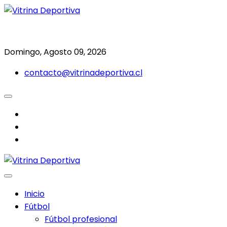
Saltar
al
Todo en deporte nacional e internacional
Vitrina Deportiva
contenido
Domingo, Agosto 09, 2026
contacto@vitrinadeportiva.cl
facebook
twitter
instagram
Inicio
Fútbol
Fútbol profesional