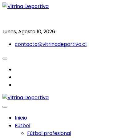
Saltar
al
Todo en deporte nacional e internacional
Vitrina Deportiva
contenido
Lunes, Agosto 10, 2026
contacto@vitrinadeportiva.cl
facebook
twitter
instagram
Inicio
Fútbol
Fútbol profesional