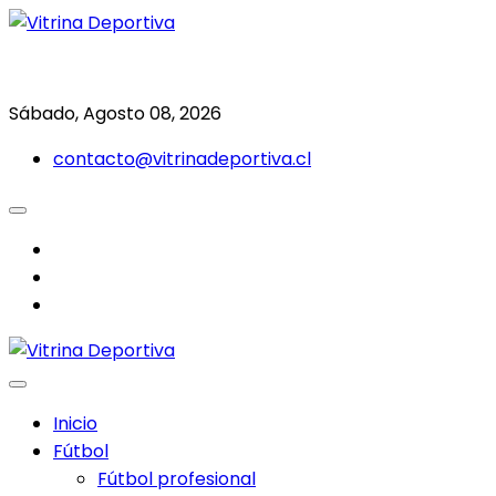
Saltar
al
Todo en deporte nacional e internacional
Vitrina Deportiva
contenido
Sábado, Agosto 08, 2026
contacto@vitrinadeportiva.cl
facebook
twitter
instagram
Inicio
Fútbol
Fútbol profesional