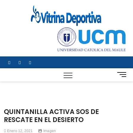
Saltar
al
Vitrin
TODO EN
contenido
DEPORTE
Depor
NACIONAL E
INTERNACIONAL
facebook
twitter
instagram
B
o
t
ó
n
d
QUINTANILLA ACTIVA SOS DE
e
RESCATE EN EL DESIERTO
m
e
Enero 12, 2021
Imagen
n