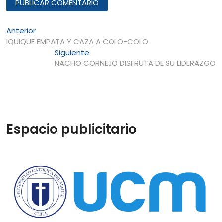
Navegación
Entrada
Anterior
anterior:
IQUIQUE EMPATA Y CAZA A COLO-COLO
de
Entrada
Siguiente
entradas
siguiente:
NACHO CORNEJO DISFRUTA DE SU LIDERAZGO
Espacio publicitario