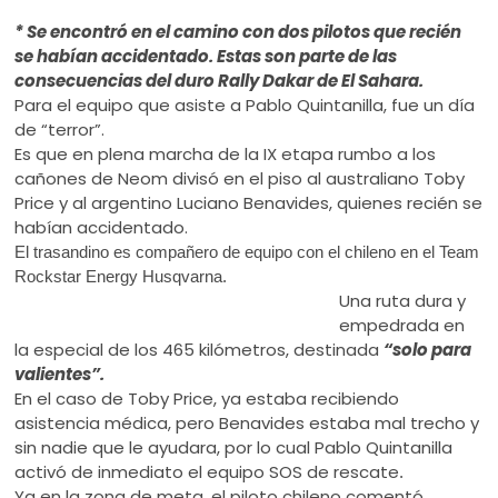
ú
* Se encontró en el camino con dos pilotos que recién
se habían accidentado. Estas son parte de las
consecuencias del duro Rally Dakar de El Sahara.
Para el equipo que asiste a Pablo Quintanilla, fue un día
de “terror”.
Es que en plena marcha de la IX etapa rumbo a los
cañones de Neom divisó en el piso al australiano Toby
Price y al argentino Luciano Benavides, quienes recién se
habían accidentado.
El trasandino es compañero de equipo con el chileno en el Team
Rockstar Energy Husqvarna.
Una ruta dura y
empedrada en
la especial de los 465 kilómetros, destinada
“solo para
valientes”.
En el caso de Toby Price, ya estaba recibiendo
asistencia médica, pero Benavides estaba mal trecho y
sin nadie que le ayudara, por lo cual Pablo Quintanilla
activó de inmediato el equipo SOS de rescate
.
Ya en la zona de meta, el piloto chileno comentó