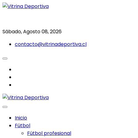
Saltar
al
Todo en deporte nacional e internacional
Vitrina Deportiva
contenido
Sábado, Agosto 08, 2026
contacto@vitrinadeportiva.cl
facebook
twitter
instagram
Inicio
Fútbol
Fútbol profesional