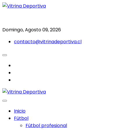
Saltar
al
Todo en deporte nacional e internacional
Vitrina Deportiva
contenido
Domingo, Agosto 09, 2026
contacto@vitrinadeportiva.cl
facebook
twitter
instagram
Inicio
Fútbol
Fútbol profesional