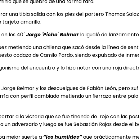
inio que se quebró de una forma rara.
rar una tibia salida con los pies del
portero Thomas Salazar
tarjeta amarilla.
í en los 40´
Jorge ´Piche´ Belmar
lo igualó de lanzamiento
ez metiendo una chilena que sacó desde la línea de sente
sto codazo de Camilo Pardo, siendo expulsado de inmed
nismo del encuentro y lo hizo notar con una roja directa
n Jorge Belmar y los descuelgues de Fabián León, pero suf
rría con perfil cambiado metiendo un fierrazo entre palo y
ortar a la victoria que se fue tiñendo de
rojo con las pos
a un adversario y luego se fue Sebastián Rojas desde el 
aba mejor suerte a
“los humildes”
que prácticamente met