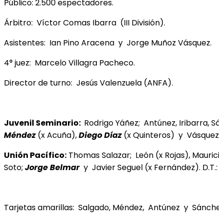
Público: 2.500 espectadores.
Árbitro: Víctor Comas Ibarra (III División).
Asistentes: Ian Pino Aracena y Jorge Muñoz Vásquez.
4° juez: Marcelo Villagra Pacheco.
Director de turno: Jesús Valenzuela (ANFA).
Juvenil Seminario:
Rodrigo Yáñez; Antúnez, Iribarra, 
Méndez
(x Acuña),
Diego Díaz
(x Quinteros) y Vásquez. 
Unión Pacífico:
Thomas Salazar; León (x Rojas), Mauric
Soto;
Jorge Belmar
y Javier Seguel (x Fernández). D.T.:
Tarjetas amarillas: Salgado, Méndez, Antúnez y Sánchez