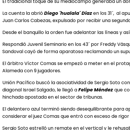
El tradicional toque de su mediocampo generaba un dom
La cuenta la abrió
Diego ´hualala´ Díaz
en los 31´, al apu
Juan Carlos Cabezas, expulsado por recibir una segunda 
Desde el banquillo la orden fue adelantar las líneas y as
Respondió Juvenil Seminario en los 43´ por Freddy Vásqu
Sandoval cayó de forma aparatosa reclamando un supue
El árbitro Víctor Comas se empezó a meter en el protago
Alameda con 9 jugadores.
Unión Pacífico buscó la asociatividad de Sergio Soto co
diagonal Israel Salgado, le llegó a
Felipe Méndez
que co
hinchada apostada en el sector de tribunas.
El delantero azul terminó siendo desequilibrante para ap
considerar el juez Comas que entró con exceso de rigor 
Sergio Soto estrelló un remate en el vertical y le rehus