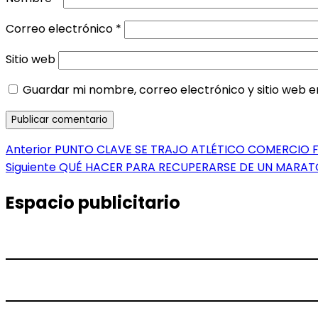
Correo electrónico
*
Sitio web
Guardar mi nombre, correo electrónico y sitio web 
Navegación
Entrada
Anterior
PUNTO CLAVE SE TRAJO ATLÉTICO COMERCIO F
anterior:
Entrada
Siguiente
QUÉ HACER PARA RECUPERARSE DE UN MARA
de
siguiente:
entradas
Espacio publicitario