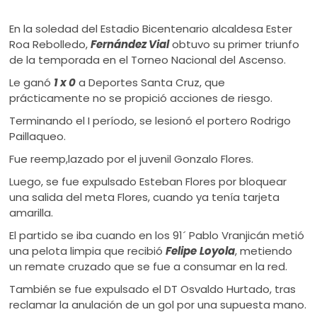
En la soledad del Estadio Bicentenario alcaldesa Ester
Roa Rebolledo,
Fernández Vial
obtuvo su primer triunfo
de la temporada en el Torneo Nacional del Ascenso.
Le ganó
1 x 0
a Deportes Santa Cruz, que
prácticamente no se propició acciones de riesgo.
Terminando el I período, se lesionó el portero Rodrigo
Paillaqueo.
Fue reemp,lazado por el juvenil Gonzalo Flores.
Luego, se fue expulsado Esteban Flores por bloquear
una salida del meta Flores, cuando ya tenía tarjeta
amarilla.
El partido se iba cuando en los 91´ Pablo Vranjicán metió
una pelota limpia que recibió
Felipe
Loyola
, metiendo
un remate cruzado que se fue a consumar en la red.
También se fue expulsado el DT Osvaldo Hurtado, tras
reclamar la anulación de un gol por una supuesta mano.