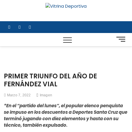
Saltar
al
Vitrina
TODO EN DEPORTE
contenido
NACIONAL E
Deportiv
INTERNACIONAL
facebook
twitter
instagram
B
o
t
ó
n
d
PRIMER TRIUNFO DEL AÑO DE
e
FERNÁNDEZ VIAL
m
e
Marzo 7, 2022
Imagen
n
ú
*En el “partido del lunes”, el popular elenco penquista
se impuso en los descuentos a Deportes Santa Cruz que
terminó jugando con diez elementos y hasta con su
técnico, también expulsado.