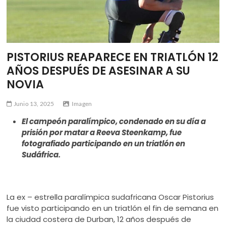
ú
PISTORIUS REAPARECE EN TRIATLÓN 12
AÑOS DESPUÉS DE ASESINAR A SU
NOVIA
Junio 13, 2025
Imagen
El campeón paralímpico, condenado en su día a
prisión por matar a Reeva Steenkamp, fue
fotografiado participando en un triatlón en
Sudáfrica.
La ex – estrella paralímpica sudafricana Oscar Pistorius
fue visto participando en un triatlón el fin de semana en
la ciudad costera de Durban, 12 años después de