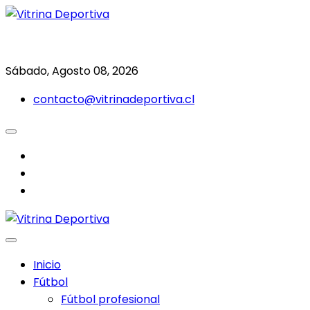
Saltar
al
Todo en deporte nacional e internacional
Vitrina Deportiva
contenido
Sábado, Agosto 08, 2026
contacto@vitrinadeportiva.cl
facebook
twitter
instagram
Inicio
Fútbol
Fútbol profesional