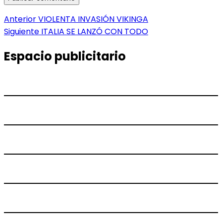
Navegación
Entrada
Anterior
VIOLENTA INVASIÓN VIKINGA
anterior:
Entrada
Siguiente
ITALIA SE LANZÓ CON TODO
de
siguiente:
entradas
Espacio publicitario