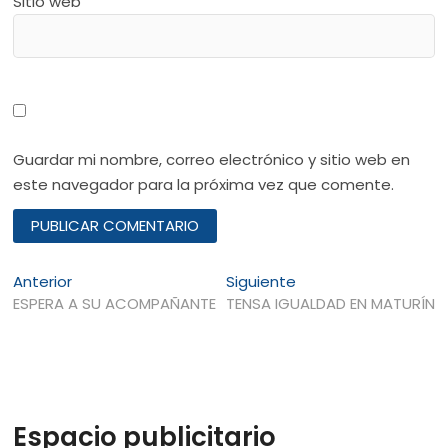
Sitio web
Guardar mi nombre, correo electrónico y sitio web en
este navegador para la próxima vez que comente.
Navegación
Entrada
Entrada
Anterior
Siguiente
anterior:
siguiente:
ESPERA A SU ACOMPAÑANTE
TENSA IGUALDAD EN MATURÍN
de
entradas
Espacio publicitario