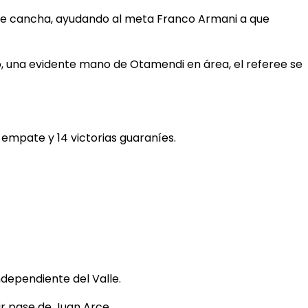
 de cancha, ayudando al meta Franco Armani a que
ado, una evidente mano de Otamendi en área, el referee se
 empate y 14 victorias guaraníes.
ndependiente del Valle.
ir pase de Juan Arce.