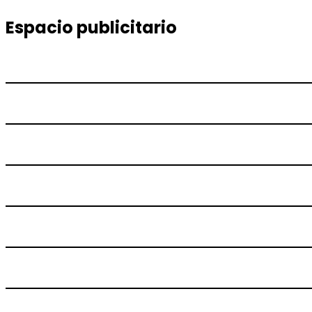
de
siguiente:
entradas
Espacio publicitario