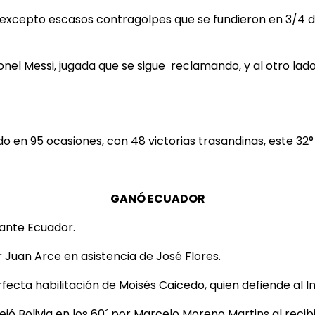
r, excepto escasos contragolpes que se fundieron en 3/4
Lionel Messi, jugada que se sigue reclamando, y al otro l
o en 95 ocasiones, con 48 victorias trasandinas, este 32°
GANÓ ECUADOR
3 ante Ecuador.
r Juan Arce en asistencia de José Flores.
rfecta habilitación de Moisés Caicedo, quien defiende al I
ó Bolivia en los 60´ por Marcelo Moreno Martins al recib