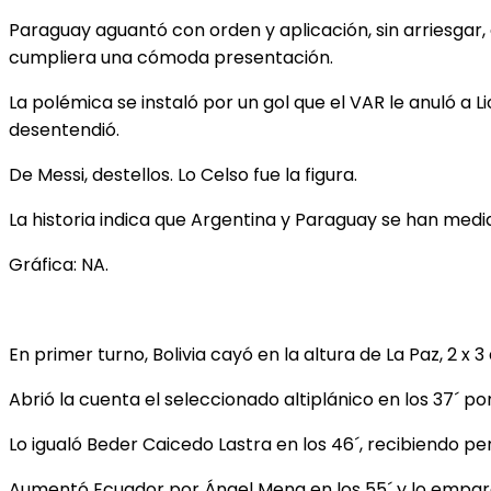
Paraguay aguantó con orden y aplicación, sin arriesga
cumpliera una cómoda presentación.
La polémica se instaló por un gol que el VAR le anuló a 
desentendió.
De Messi, destellos. Lo Celso fue la figura.
La historia indica que Argentina y Paraguay se han medid
Gráfica: NA.
En primer turno, Bolivia cayó en la altura de La Paz, 2 x 
Abrió la cuenta el seleccionado altiplánico en los 37´ po
Lo igualó Beder Caicedo Lastra en los 46´, recibiendo pe
Aumentó Ecuador por Ángel Mena en los 55´ y lo emparej