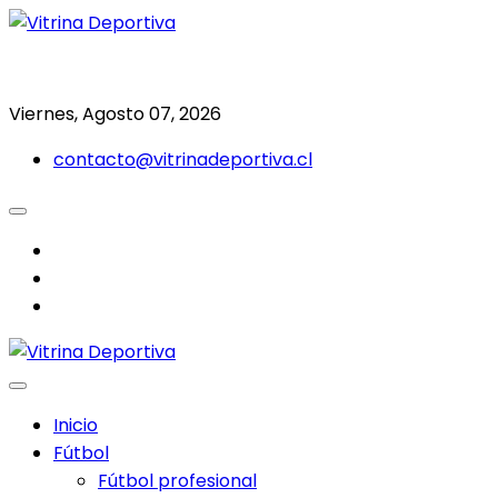
Saltar
al
Todo en deporte nacional e internacional
Vitrina Deportiva
contenido
Viernes, Agosto 07, 2026
contacto@vitrinadeportiva.cl
facebook
twitter
instagram
Inicio
Fútbol
Fútbol profesional