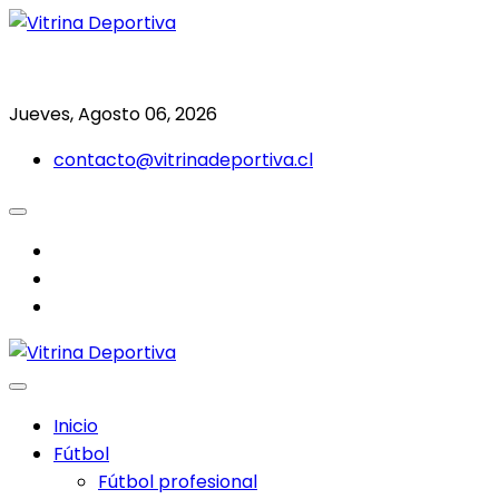
Saltar
al
Todo en deporte nacional e internacional
Vitrina Deportiva
contenido
Jueves, Agosto 06, 2026
contacto@vitrinadeportiva.cl
facebook
twitter
instagram
Inicio
Fútbol
Fútbol profesional