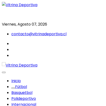
Saltar
al
Todo en deporte nacional e internacional
Vitrina Deportiva
contenido
Viernes, Agosto 07, 2026
contacto@vitrinadeportiva.cl
facebook
twitter
instagram
Inicio
Fútbol
Basquetbol
Polideportivo
Internacional