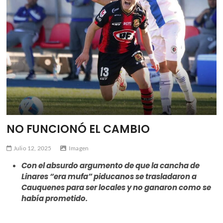
ú
NO FUNCIONÓ EL CAMBIO
Julio 12, 2025
Imagen
Con el absurdo argumento de que la cancha de
Linares “era mufa” piducanos se trasladaron a
Cauquenes para ser locales y no ganaron como se
había prometido.