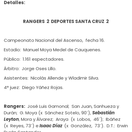
Detalles:
RANGERS 2 DEPORTES SANTA CRUZ 2
Campeonato Nacional del Ascenso, fecha 16.
Estadio: Manuel Moya Medel de Cauquenes.
Público: 1.161 espectadores.
Árbitro: Jorge Oses Lillo.
Asistentes: Nicolás Allende y Wladimir Silva.
4° juez: Diego Yáñez Rojas.
Rangers:
José Luis Gamonal; San Juan, Sanhueza y
Durán; G. Moya (x Sánchez Sotelo, 90´),
Sebastián
Leyton
, Mora y Álvarez; Araya (x Lobos, 46´); Ibáñez
(x Reyes, 73´) e
Isaac Díaz
(x González, 73´). D.T.: Erwin