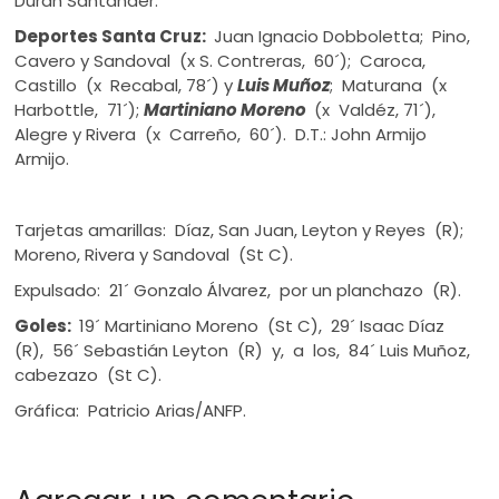
Durán Santander.
Deportes Santa Cruz:
Juan Ignacio Dobboletta; Pino,
Cavero y Sandoval (x S. Contreras, 60´); Caroca,
Castillo (x Recabal, 78´) y
Luis Muñoz
; Maturana (x
Harbottle, 71´);
Martiniano Moreno
(x Valdéz, 71´),
Alegre y Rivera (x Carreño, 60´). D.T.: John Armijo
Armijo.
Tarjetas amarillas: Díaz, San Juan, Leyton y Reyes (R);
Moreno, Rivera y Sandoval (St C).
Expulsado: 21´ Gonzalo Álvarez, por un planchazo (R).
Goles:
19´ Martiniano Moreno (St C), 29´ Isaac Díaz
(R), 56´ Sebastián Leyton (R) y, a los, 84´ Luis Muñoz,
cabezazo (St C).
Gráfica: Patricio Arias/ANFP.