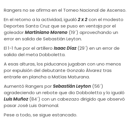
Rangers no se afirma en el Torneo Nacional de Ascenso.
En el retorno a la actividad, igualó
2 x 2
con el modesto
Deportes Santa Cruz que se puso en ventaja por el
goleador
Martiniano Moreno
(19´) aprovechando un
error en salida de Sebastián Leyton.
El 1-1 fue por el artillero
Isaac Díaz
(29´) en un error de
salida del meta Dobboletta.
A esas alturas, los piducanos jugaban con uno menos
por expulsión del debutante Gonzalo Álvarez tras
entrarle en plancha a Matías Maturana.
Aumentó Rangers por
Sebastián Leyton
(56´)
agradeciendo un rebote que dio Dobboletta y lo igualó
Luis Muñoz
(84´) con un cabezazo dirigido que observó
pasar José Luis Gamonal.
Pese a todo, se sigue estancado.