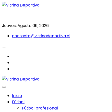
Saltar
al
Todo en deporte nacional e internacional
Vitrina Deportiva
contenido
Jueves, Agosto 06, 2026
contacto@vitrinadeportiva.cl
facebook
twitter
instagram
Inicio
Fútbol
Fútbol profesional