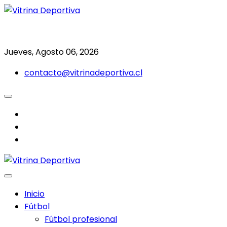
Saltar
al
Todo en deporte nacional e internacional
Vitrina Deportiva
contenido
Jueves, Agosto 06, 2026
contacto@vitrinadeportiva.cl
facebook
twitter
instagram
Inicio
Fútbol
Fútbol profesional