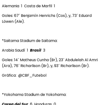
Alemania 1 Costa de Marfil 1
Goles: 67´ Benjamín Henrichs (Cos), y, 73´ Eduard
Löwen (Ale).
*Saitama Stadium de Saitama:
Arabia Saudí 1
Brasil
3
Goles: 14´ Matheus Cunha (Br), 23´ Abdulelah Al Amri
(Ara), 76´ Richarlison (Br), y, 93´ Richarlison (Br).
Gráfica: @CBF_Futebol
*Yokohama Stadium de Yokohama:
Corea del Sur
6 Honduras 0