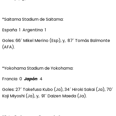
*Saitama Stadium de Saitama:
España 1 Argentina 1
Goles: 66´ Mikel Merino (Esp), y, 87´ Tomás Balmonte
(AFA).
*Yokohama Stadium de Yokohama:
Francia 0
Japón
4
Goles: 27´ Takefusa Kubo (Ja), 34´ Hiroki Sakai (Ja), 70´
Koji Miyoshi (Ja), y, 91´ Daizen Maeda (Ja).